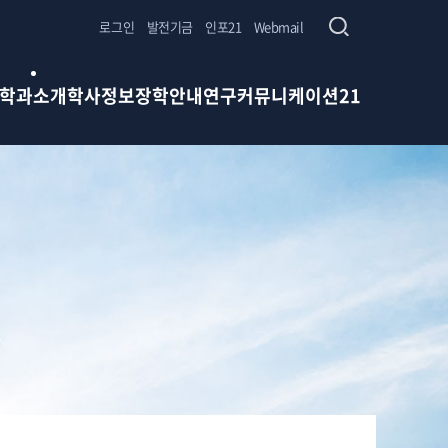
로그인
발전기금
인포21
Webmail
학과소개
학사정보
장학안내
연구
커뮤니케이션21